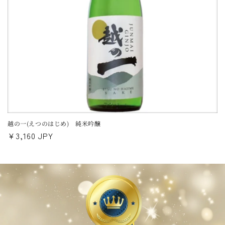
越の一(えつのはじめ) 純米吟醸
通
¥3,160 JPY
常
価
格