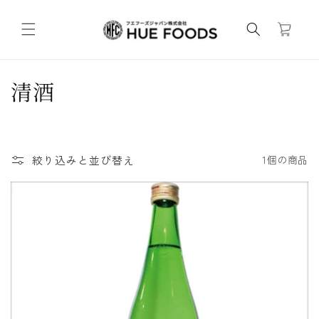
コンテンツ
カ
に進む
ー
ト
コ
清酒
レ
ク
絞り込みと並び替え
1個の商品
シ
ョ
ン
: