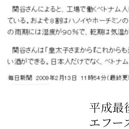
平成最
エフー