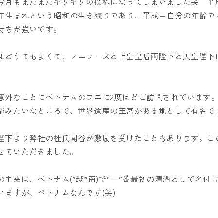
今月もまたまたギリギリの投稿になってしまいました笑 平
3年生まれという昭和の生き残りであり、平成＝自分の年齢で
持ちが強いです。
はどうてもよくて、フエフーズと上皇皇后両陛下と天皇陛下
意外なことにベトナムのフエに2度ほどご訪問されています
都みたいなところで、世界遺産の王宮がある地として有名で
陛下より弊社の杜氏関谷が激励を受けたこともあります。こ
せていただきました。
由来は、ベトナム(”越”南)で”一”番最初の清酒として名付
いますが、ベトナムなんです(笑)