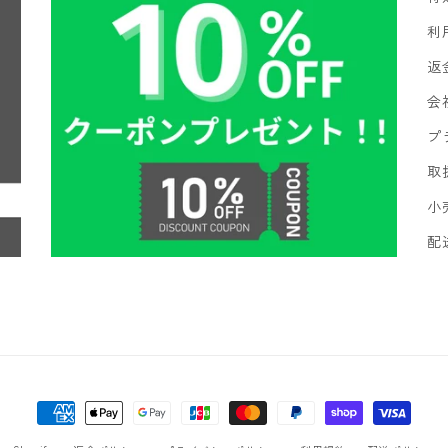
利
返
会
プ
取
小
配
決
済