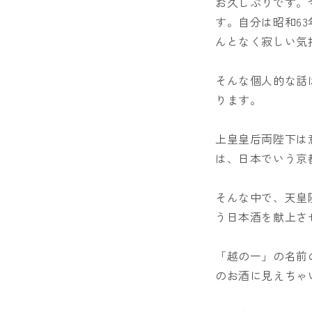
お久しぶりです。
す。自分は昭和6
んとなく寂しい気
そんな個人的な話
ります。
上皇皇后両陛下は
は、日本でいう京
そんな中で、天皇
う日本酒を献上さ
「越の一」の名前の
のお酒に見えちゃ