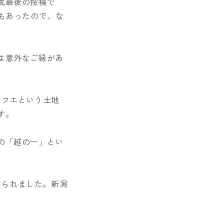
成最後の投稿で
もあったので、な
は意外なご縁があ
。フエという土地
す。
の「越の一」とい
けられました。新潟