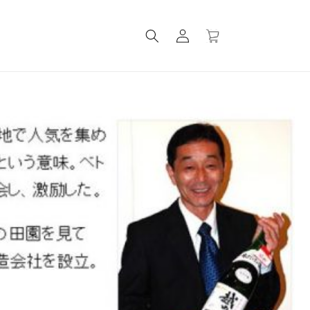
ロ
カ
グ
ー
イ
ト
ン