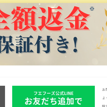
お
よ
特