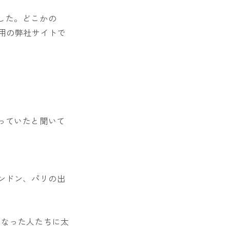
した。どこかの
用の弊社サイトで
。
っていたと聞いて
ンドン、パリの出
になった人たちに太