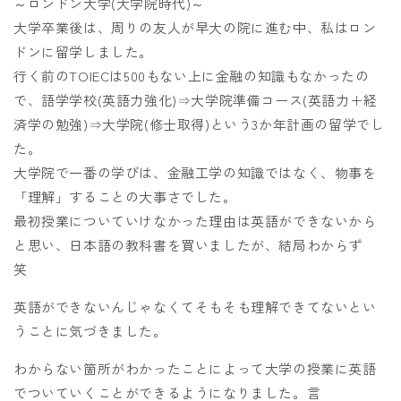
～ロンドン大学(大学院時代)～
大学卒業後は、周りの友人が早大の院に進む中、私はロン
ドンに留学しました。
行く前のTOIECは500もない上に金融の知識もなかったの
で、語学学校(英語力強化)⇒大学院準備コース(英語力＋経
済学の勉強)⇒大学院(修士取得)という3か年計画の留学でし
た。
大学院で一番の学びは、金融工学の知識ではなく、物事を
「理解」することの大事さでした。
最初授業についていけなかった理由は英語ができないから
と思い、日本語の教科書を買いましたが、結局わからず
笑
英語ができないんじゃなくてそもそも理解できてないとい
うことに気づきました。
わからない箇所がわかったことによって大学の授業に英語
でついていくことができるようになりました。言