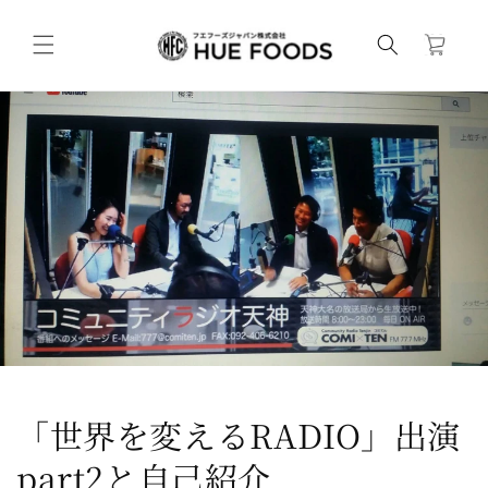
コンテンツ
カ
に進む
ー
ト
「世界を変えるRADIO」出演
part2と自己紹介