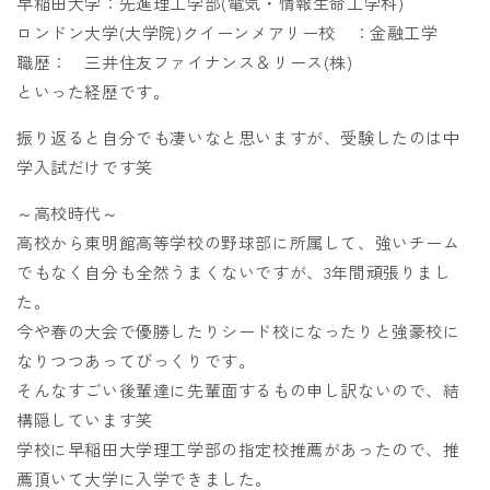
早稲田大学：先進理工学部(電気・情報生命工学科)
ロンドン大学(大学院)クイーンメアリー校 ：金融工学
職歴： 三井住友ファイナンス＆リース(株)
といった経歴です。
振り返ると自分でも凄いなと思いますが、受験したのは中
学入試だけです笑
～高校時代～
高校から東明館高等学校の野球部に所属して、強いチーム
でもなく自分も全然うまくないですが、3年間頑張りまし
た。
今や春の大会で優勝したりシード校になったりと強豪校に
なりつつあってびっくりです。
そんなすごい後輩達に先輩面するもの申し訳ないので、結
構隠しています笑
学校に早稲田大学理工学部の指定校推薦があったので、推
薦頂いて大学に入学できました。